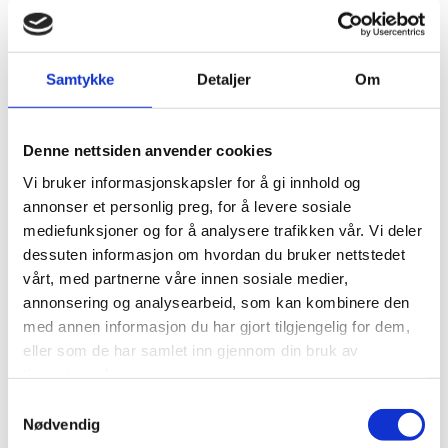
bruke våre websider og kan brukes for å personalisere
visse deler av innholdet. En informasjonskapsel er en
liten tekstfil som sendes fra vår webserver og lagres av
din nettleser. Informasjonen som lagres kan være
Samtykke
Detaljer
Om
opplysninger om hvordan våre brukere har surfet på og
anvendt våre nettsider, og om hvilken nettleser de har
brukt.
Denne nettsiden anvender cookies
Vi anvender statistikk om brukere og
Vi bruker informasjonskapsler for å gi innhold og
trafikk/trafikkleverandører i aggregert form. Statistikken
annonser et personlig preg, for å levere sosiale
inneholder aldri noen form for personlig informasjon, alt
er anonymt. IP-adresser lagres ikke i vår database der vi
mediefunksjoner og for å analysere trafikken vår. Vi deler
lagrer atferd på nettstedet, derfor kan informasjon om
dessuten informasjon om hvordan du bruker nettstedet
deg som bruker aldri kobles sammen med din identitet.
vårt, med partnerne våre innen sosiale medier,
Din IP-adresse lagres av sikkerhetsmessige årsaker bare i
annonsering og analysearbeid, som kan kombinere den
de tilfeller du selv aktivt registrerer deg på nettstedet.
med annen informasjon du har gjort tilgjengelig for dem,
eller som de har samlet inn gjennom din bruk av
Formål
tjenestene deres.
Utvikle og forbedre nettstedet gjennom å forstå
Samtykkevalg
hvordan det anvendes.
Nødvendig