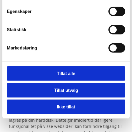
Beregne og rapportere brukerantall og trafikk.
Egenskaper
Gjøre det lettere for deg å navigere på nettstedet.
Gjøre det mulig for systemet å kjenne igjen faste
Statistikk
brukere for å kunne tilpasse tjenestene.
Iblant anvender vi tredjepartsinformasjonskapsler
Markedsføring
fra andre firma for å gjøre markedsundersøkelser
og trafikkmålinger, og for å forbedre
funksjonaliteten på nettstedet.
Tillat alle
Slik forhindrer du at informasjonskapsler
lagres
Tillat utvalg
Du kan slette informasjonskapsler fra din harddisk når
som helst, men dette gjør at dine personlige innstillinger
Ikke tillat
forsvinner. Du kan også endre innstillingene i din
nettleser slik at den ikke tillater at informasjonskapsler
lagres på din harddisk. Dette gir imidlertid dårligere
funksjonalitet på visse websider, kan forhindre tilgang til